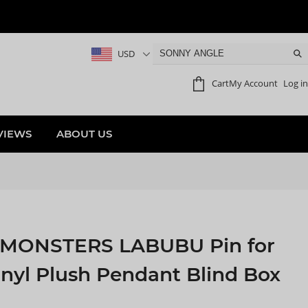
USD
Cart
My Account
Log in
VIEWS
ABOUT US
MONSTERS LABUBU Pin for
inyl Plush Pendant Blind Box