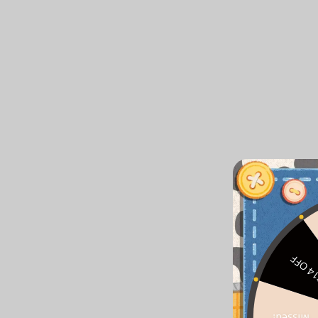
$14 O