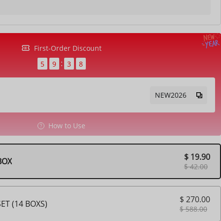
First-Order Discount
5
9
3
7
NEW2026
How to Use
$ 19.90
BOX
$ 42.00
$ 270.00
T (14 BOXS)
$ 588.00