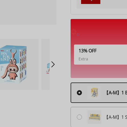
13% OFF
Extra
【A-M】1 
【A-M】1 SE