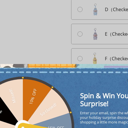
D（Checke
E（Checke
F（Checke
G（Checke
10% OFF
Missed!
Spin & Win Yo
Surprise!
So closed!
FF
H（Checke
Enter your email, spin the w
your holiday surprise discou
shopping a little more magi
15% OFF