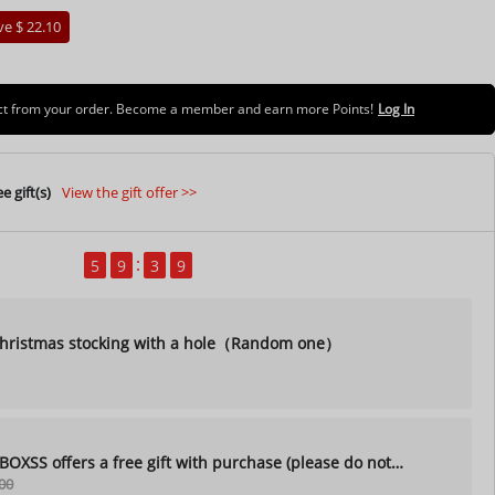
ve $ 22.10
uct from your order. Become a member and earn more Points!
Log In
e gift(s)
View the gift offer >>
5
9
3
7
ristmas stocking with a hole（Random one）
XSS offers a free gift with purchase (please do not
00