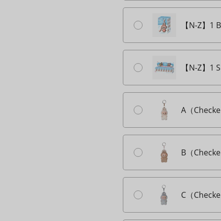
【N-Z】1 
【N-Z】1 SE
A（Checke
B（Checke
C（Checke