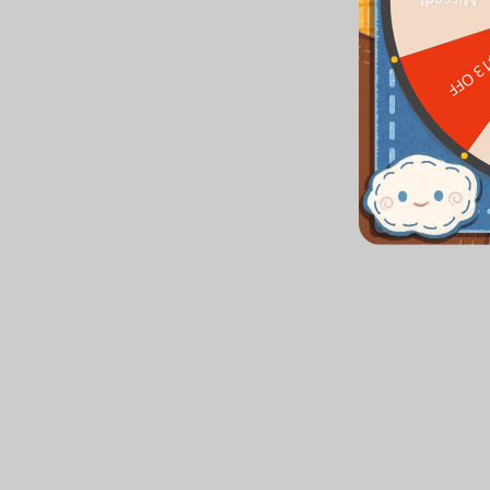
Missed!
$13 O