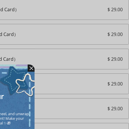
$ 29.00
d Card）
$ 29.00
d Card）
$ 29.00
d Card）
$ 29.00
d Card）
ur
$ 29.00
d Card）
heel, and unwrap 
nt! Make your  
cal ✨🎁