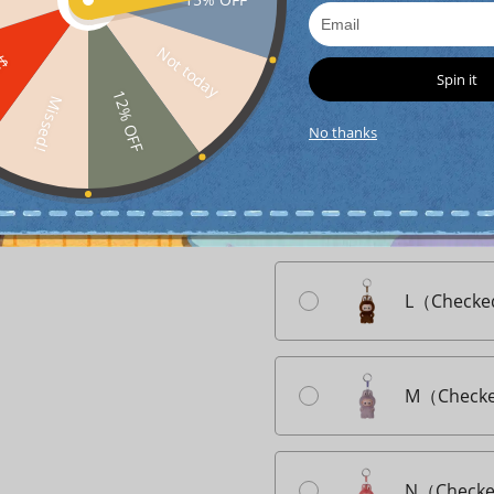
I（Checke
Not today
FF
Spin it
12% OFF
Missed!
J（Checke
No thanks
K（Checke
L（Checke
M（Checke
N（Checke