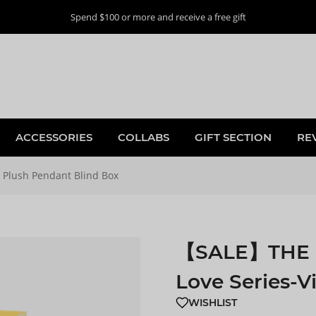
Spend $100 or more and receive a free gift
ACCESSORIES
COLLABS
GIFT SECTION
RE
Plush Pendant Blind Box
【SALE】THE 
Love Series-V
WISHLIST